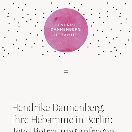
Zum
Inhalt
springen
Hendrike Dannenberg,
Ihre Hebamme in Berlin:
Jetzt Betreuung anfragen