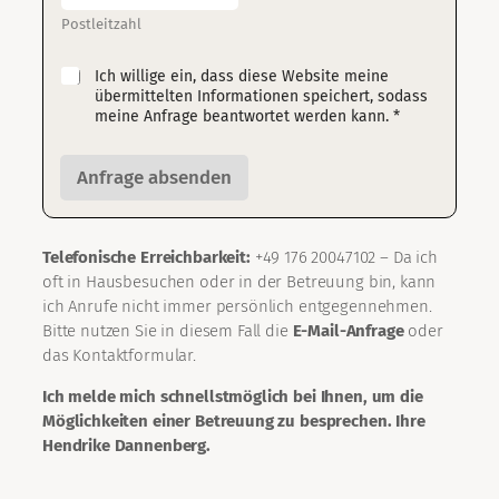
Postleitzahl
E
Ich willige ein, dass diese Website meine
i
übermittelten Informationen speichert, sodass
n
meine Anfrage beantwortet werden kann. *
w
i
l
Anfrage absenden
l
i
g
u
Telefonische Erreichbarkeit:
+49 176 20047102 – Da ich
n
oft in Hausbesuchen oder in der Betreuung bin, kann
g
*
ich Anrufe nicht immer persönlich entgegennehmen.
Bitte nutzen Sie in diesem Fall die
E-Mail-Anfrage
oder
das Kontaktformular.
Ich melde mich schnellstmöglich bei Ihnen, um die
Möglichkeiten einer Betreuung zu besprechen. Ihre
Hendrike Dannenberg.